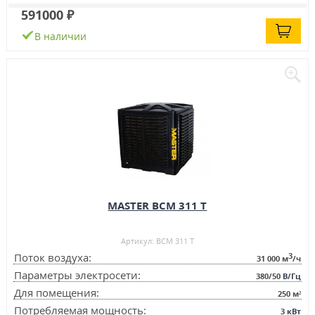
591000 ₽
В наличии
MASTER BCM 311 T
Артикул: BCM 311 T
3
Поток воздуха:
31 000
м
/ч
Параметры электросети:
380/50
В/Гц
Для помещения:
250
м²
Потребляемая мощность:
3
кВт