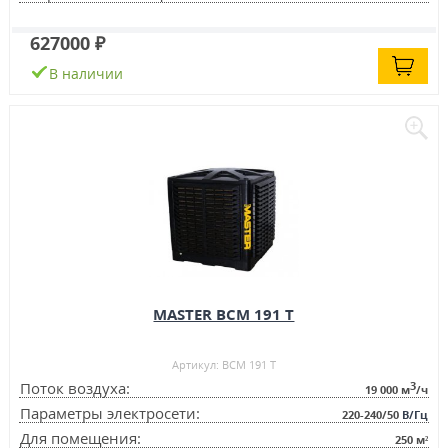
627000 ₽
В наличии
MASTER BCM 191 T
Артикул: BCM 191 T
3
Поток воздуха:
19 000
м
/ч
Параметры электросети:
220-240/50
В/Гц
Для помещения:
250
м²