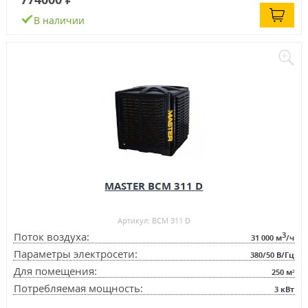
В наличии
MASTER BCM 311 D
Артикул: BCM 311 D
3
Поток воздуха:
31 000
м
/ч
Параметры электросети:
380/50
В/Гц
Для помещения:
250
м²
Потребляемая мощность:
3
кВт