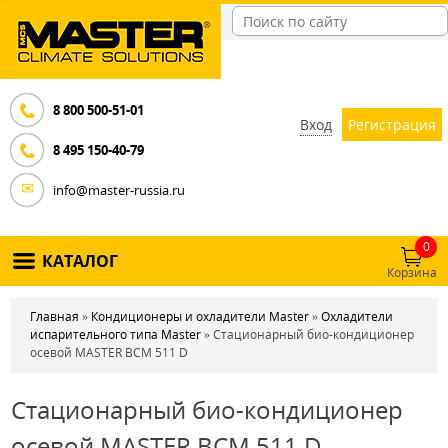
8 800 500-51-01
Вход
Регистрация
8 495 150-40-79
info@master-russia.ru
0
КАТАЛОГ
Корзина
Главная
»
Кондиционеры и охладители Master
»
Охладители
испарительного типа Master
» Стационарный био-кондиционер
осевой MASTER BCM 511 D
Стационарный био-кондиционер
осевой MASTER BCM 511 D