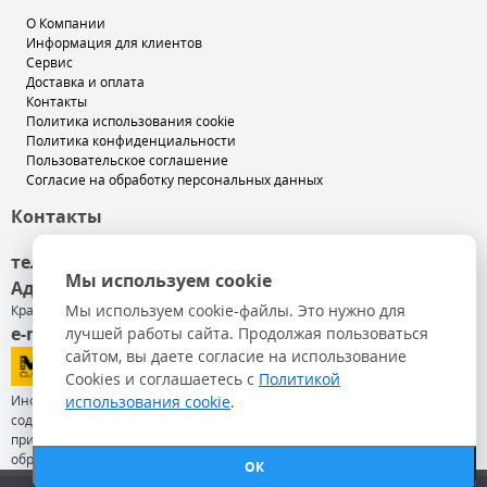
О Компании
Информация для клиентов
Сервис
Доставка и оплата
Контакты
Политика использования cookie
Политика конфиденциальности
Пользовательское соглашение
Согласие на обработку персональных данных
Контакты
тел. +7 (499) 501-89-00
Мы используем cookie
Адрес
: 140050, Московская обл, Люберецкий р-н,
Мы используем cookie-файлы. Это нужно для
Красково п, Карла Маркса ул, дом № 117
e-mail
лучшей работы сайта. Продолжая пользоваться
: info@master-russia.ru
сайтом, вы даете согласие на использование
Cookies и соглашаетесь с
Политикой
использования cookie
.
Информация на сайте не является публичной офертой и может
содержать неточности. Цены и другая информация указаны
приблизительно и могут отличатся от фактической на момент
обработки заказа.
ОК