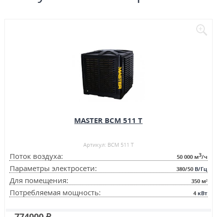
MASTER BCM 511 T
Артикул: BCM 511 T
3
Поток воздуха:
50 000
м
/ч
Параметры электросети:
380/50
В/Гц
Для помещения:
350
м²
Потребляемая мощность:
4
кВт
774000 ₽