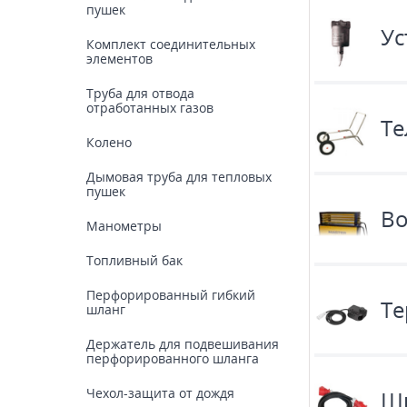
пушек
Ус
Комплект соединительных
элементов
Труба для отвода
отработанных газов
Те
Колено
Дымовая труба для тепловых
пушек
Во
Манометры
Топливный бак
Перфорированный гибкий
Те
шланг
Держатель для подвешивания
перфорированного шланга
Чехол-защита от дождя
Шн