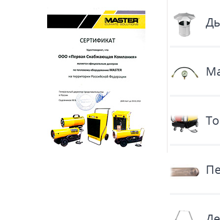
Ды
М
То
Пе
Де