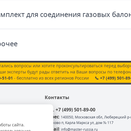
мплект для соединения газовых бало
рочее
тались вопросы или хотите проконсультироваться перед выбор
ши эксперты будут рады ответить на Ваши вопросы по телефон
0-51-01
- бесплатно из всех регионов России
📞 +7 (499) 501-89
Контакты
тел. +7 (499) 501-89-00
ентов
Адрес
: 140050, Московская обл, Люберецкий р-
Красково п, Карла Маркса ул, дом № 117
аботы сайта.
e-mail
: info@master-russia.ru
 использование