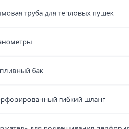
мовая труба для тепловых пушек
анометры
пливный бак
рфорированный гибкий шланг
ржатель для подвешивания перфори