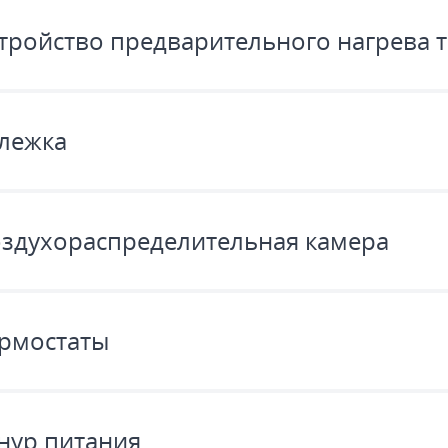
тройство предварительного нагрева 
лежка
здухораспределительная камера
рмостаты
ур питания