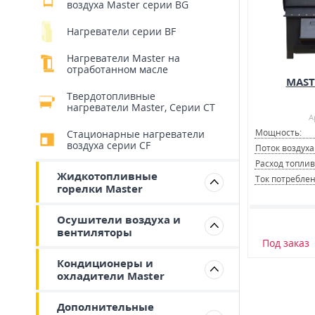
воздуха Master серии BG
Нагреватели серии BF
Нагреватели Master на
отработанном масле
MAST
Твердотопливные
нагреватели Master, Серии CT
А
Мощность:
Стационарные нагреватели
воздуха серии CF
Поток воздуха
Расход топлив
Жидкотопливные
Ток потреблен
горелки Master
Осушители воздуха и
вентиляторы
Под заказ
Кондиционеры и
охладители Master
Дополнительные