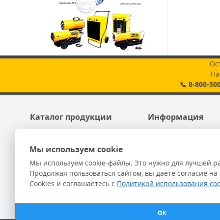
Ос
На
📞 8-800-50
Каталог продукции
Информация
Мобильные нагреватели
О Компании
Жидкотопливные горелки
Информация для кли
Мы используем cookie
Подвесные нагреватели
Сервис
Стационарные нагреватели
Доставка и оплата
Мы используем cookie-файлы. Это нужно для лучшей р
Осушители воздуха и вентиляторы
Контакты
Продолжая пользоваться сайтом, вы даете согласие на
Кондиционеры и охладители
Политика использован
Cookies и соглашаетесь с
Политикой использования coo
Дополнительные принадлежности
Политика конфиденц
Пользовательское со
Согласие на обработ
ОК