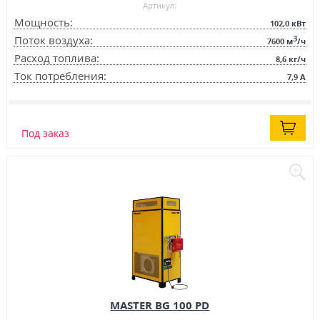
Артикул:
Мощность:
102,0
кВт
3
Поток воздуха:
7600
м
/ч
Расход топлива:
8,6
кг/ч
Ток потребления:
7,9
А
Под заказ
MASTER BG 100 PD