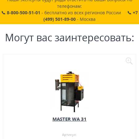
телефонам:
📞 8-800-500-51-01
- бесплатно из всех регионов России
📞 +7
(499) 501-89-00
- Москва
Могут вас заинтересовать:
MASTER WA 31
Артикул: