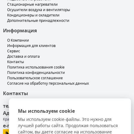
Стационарные нагреватели
Осушители воздуха и вентиляторы
Кондиционеры и охладители
Дополнительные принадлежности
Информация
О Компании
Информация для клиентов
Сервис
Доставка и оплата
Контакты
Политика использования cookie
Политика конфиденциальности
Пользовательское соглашение
Согласие на обработку персональных данных
Контакты
тел. +7 (499) 501-89-00
Мы используем cookie
Адрес
: 140050, Московская обл, Люберецкий р-н,
Мы используем cookie-файлы. Это нужно для
Красково п, Карла Маркса ул, дом № 117
e-mail
лучшей работы сайта. Продолжая пользоваться
: info@master-russia.ru
сайтом, вы даете согласие на использование