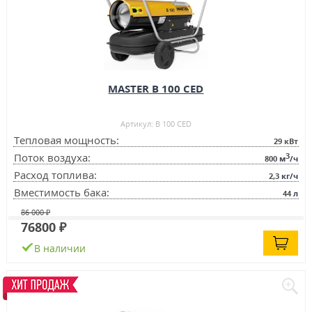
MASTER B 100 CED
Артикул: B 100 CED
Тепловая мощность:
29
кВт
3
Поток воздуха:
800
м
/ч
Расход топлива:
2,3
кг/ч
Вместимость бака:
44
л
86 000 ₽
76800 ₽
В наличии