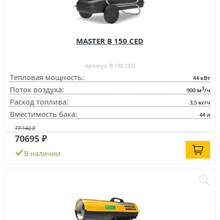
MASTER B 150 CED
Артикул: B 150 CED
Тепловая мощность:
44
кВт
3
Поток воздуха:
900
м
/ч
Расход топлива:
3,5
кг/ч
Вместимость бака:
44
л
77 142 ₽
70695 ₽
В наличии