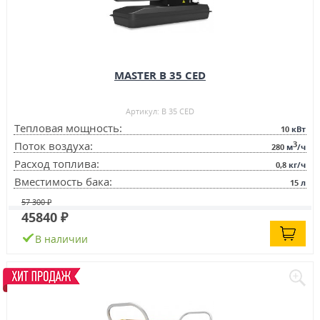
MASTER B 35 CED
Артикул: B 35 CED
Тепловая мощность:
10
кВт
3
Поток воздуха:
280
м
/ч
Расход топлива:
0,8
кг/ч
Вместимость бака:
15
л
57 300 ₽
45840 ₽
В наличии