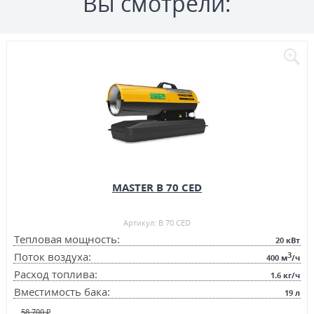
Вы смотрели:
MASTER B 70 CED
Артикул: B 70 CED
Тепловая мощность:
20
кВт
3
Поток воздуха:
400
м
/ч
Расход топлива:
1.6
кг/ч
Вместимость бака:
19
л
58 700 ₽