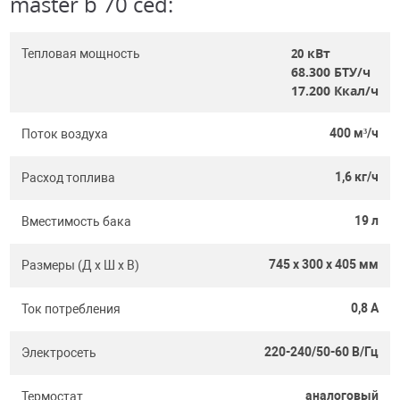
master b 70 ced:
кВт
20
Тепловая мощность
68.300
БТУ/ч
17.200
Ккал/ч
400 м³/ч
Поток воздуха
1,6 кг/ч
Расход топлива
19 л
Вместимость бака
745 x 300 x 405 мм
Размеры (Д х Ш х В)
0,8 A
Ток потребления
220-240/50-60 В/Гц
Электросеть
аналоговый
Термостат