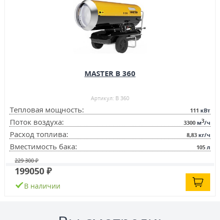
MASTER B 360
Артикул: B 360
Тепловая мощность:
111
кВт
3
Поток воздуха:
3300
м
/ч
Расход топлива:
8,83
кг/ч
Вместимость бака:
105
л
229 300 ₽
199050 ₽
В наличии