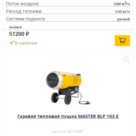
3
Поток воздуха:
2300
м
/ч
Расход топлива:
5,02
кг/ч
Система поджига:
ручной
54 000 ₽
51200 ₽
В наличии
Газовая тепловая пушка MASTER BLP 103 E
Артикул: BLP 103ET