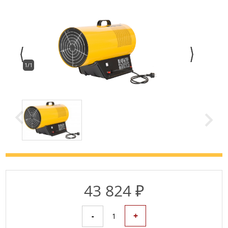
1/1
43 824 ₽
+
-
1