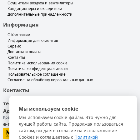
Осушители воздуха и вентиляторы
Кондиционеры и охладители
Дополнительные принадлежности
Информация
О Компании
Информация для клиентов
Сервис
Доставка и оплата
Контакты
Политика использования cookie
Политика конфиденциальности
Пользовательское соглашение
Согласие на обработку персональных данных
Контакты
тел. +7 (499) 501-89-00
Мы используем cookie
Адрес
: 140050, Московская обл, Люберецкий р-н,
Мы используем cookie-файлы. Это нужно для
Красково п, Карла Маркса ул, дом № 117
e-mail
лучшей работы сайта. Продолжая пользоваться
: info@master-russia.ru
сайтом, вы даете согласие на использование
Cookies и соглашаетесь с
Политикой