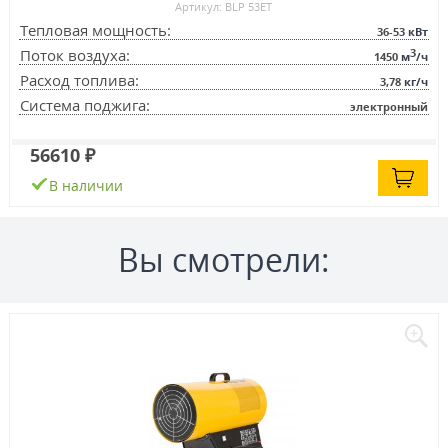
Артикул: BLP 53ET
Тепловая мощность:
36-53
кВт
3
Поток воздуха:
1450
м
/ч
Расход топлива:
3,78
кг/ч
Система поджига:
электронный
56610 ₽
В наличии
Вы смотрели: