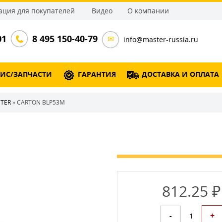
ция для покупателей
Видео
О компании
01
8 495 150-40-79
info@master-russia.ru
ВИС/ЗАПЧАСТИ
ГАРАНТИЯ
ДОСТАВКА И ОПЛАТА
STER
» CARTON BLP53M
812.25 ₽
+
-
1